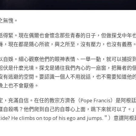
之無愧。
活得緊。現在偶爾也會懷念那些青春的日子，但做探戈中年
舞，現在都是隨心所欲，興之所至，沒有壓力，也沒有義務
以自娛。細心觀察他們的眼神表情、一舉一動，就可以捕捉
起伏是什麼光境。探戈是通往我們內心的一扇窗，把舞者的
沒有逃避的空間。要認識一個人不用說話，也不需要知道他
晚上也不會厭倦。
滿自信。在任的教宗方濟各（Pope Francis）是阿根
樣自殺嗎？他們爬到自己的自尊心上面，跳下來就可以了。
cide? He climbs on top of his ego and jumps.＂）意謂阿