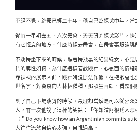
不經不覺，跳舞已經二十年。稱自己為探戈中年，當
從前一星期去五、六次舞會，天天研究探戈影片，快
有它愜意的地方。什麼時候去舞會，在舞會裏跟誰跳
不跳舞坐下來的時候，瞧著舞池裏的紅男綠女，亦足
們的脾性如何，為什麼這樣喜歡跳舞，心裏面的情緒
赤裸裸的展示人前。跳舞時沒辦法作假，在擁抱裏也
世名字。舞會裏的人林林種種，那眾生百態，看整個
到了自己下場跳舞的時候，最理想當然是可以從容淡定，充
人，有一次他說了這樣的笑話：「你知道阿根廷人怎
（＂Do you know how an Argentinian commits sui
人往往流於自信心太強，自視過高。