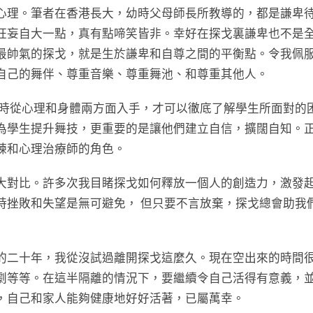
心理。筆者在香港長大，幼時父母師長所教導的，都是謙卑
狂妄自大一點，真有點啼笑皆非。幸好在探戈裏謙卑也不是
最帥氣的探戈，就是生於謙卑和自尊之間的平衡點。令我佩
自己的舞伴、尊重音樂、尊重舞池、和尊重其他人。
同時從心理和身體兩方面入手，才可以徹底了解學生所面對的
為學生提升舞技，更重要的是讓他們建立自信，擴闊自知。
練和心理治療師的角色。
大對比。許多次我目睹探戈如何釋放一個人的創造力，激發
時挫敗和失望是無可避免， 但只要不言放棄，探戈總會助我
的二十年，我從沒試過離開探戈這麼久。現在空出來的時間
劇等等。在這半隔離的情況下，要繼續令自己活得有意義，
，自己和家人能夠健康地好好活著，已屬萬幸。