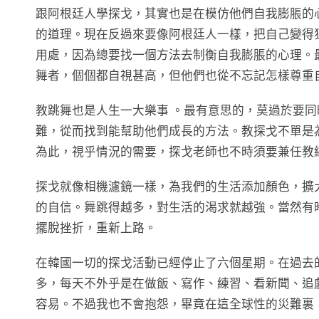
跟阿根廷人學探戈，其實也是在模仿他們自我膨脹的
的道理。現在反過來要像阿根廷人一樣，把自己變得
用處，因為總要找一個方法去制衡自我膨脹的心理。
舞者，個個都自視甚高，但他們也從不忘記怎樣尊重
教跳舞也是人生一大樂事 。最有意思的，莫過於要
難，從而找到能幫助他們成長的方法。教探戈不單是
為此，視乎情況的需要，探戈老師也不時須要兼任教
探戈就像相機濾鏡一樣，為我們的生活添加顏色，擴
的自信。舞跳得越多，對生活的渴求就越強。當然有
擺脫挫折，重新上路。
在韓國一切的探戈活動已經停止了六個星期。在過去
多，每天不外乎是在做飯、寫作、練習、看新聞、追
容易。不過我也不會抱怨，畢竟在這全球性的災難裏