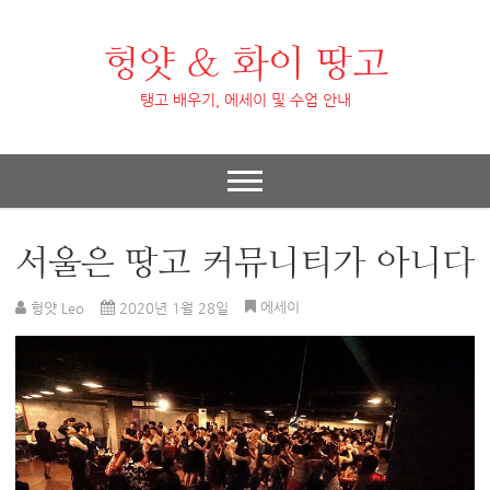
헝얏 & 화이 땅고
탱고 배우기, 에세이 및 수업 안내
서울은 땅고 커뮤니티가 아니다
에세이
헝얏 Leo
2020년 1월 28일