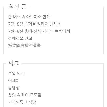
최신 글
운 베소 & 아브라소 만화
7월~8월 스페셜 원데이 클래스
7월~8월 홍대/신사 가이드 쁘락띠까
까베세오 만화
探戈舞會禮節漫畫
링크
수업 안내
에세이
동영상
헝얏 & 화이 프로필
카카오톡 소식방