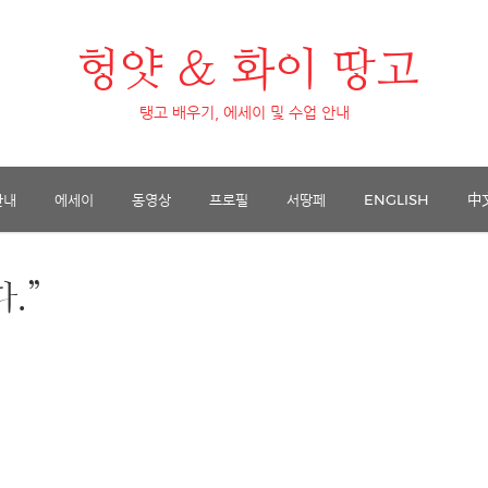
헝얏 & 화이 땅고
탱고 배우기, 에세이 및 수업 안내
안내
에세이
동영상
프로필
서땅페
ENGLISH
中
.”