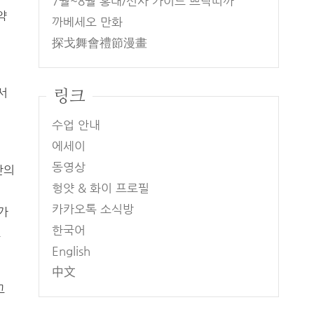
7월~8월 홍대/신사 가이드 쁘락띠까
약
까베세오 만화
探戈舞會禮節漫畫
링크
서
수업 안내
에세이
동영상
만의
헝얏 & 화이 프로필
카카오톡 소식방
가
한국어
그
English
中文
고