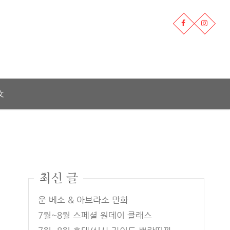
文
최신 글
운 베소 & 아브라소 만화
7월~8월 스페셜 원데이 클래스