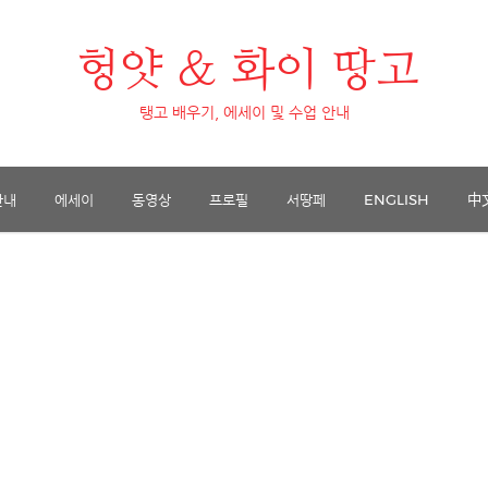
헝얏 & 화이 땅고
탱고 배우기, 에세이 및 수업 안내
안내
에세이
동영상
프로필
서땅페
ENGLISH
中