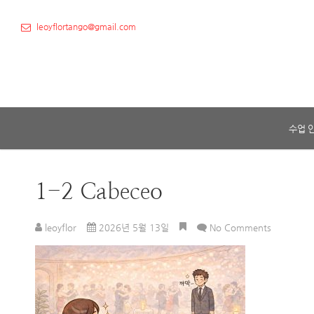
leoyflortango@gmail.com
수업 
1-2 Cabeceo
leoyflor
2026년 5월 13일
No Comments