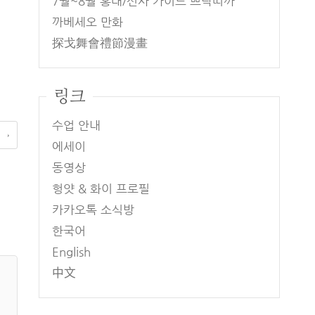
7월~8월 홍대/신사 가이드 쁘락띠까
까베세오 만화
探戈舞會禮節漫畫
링크
수업 안내
 →
에세이
동영상
헝얏 & 화이 프로필
카카오톡 소식방
한국어
English
中文