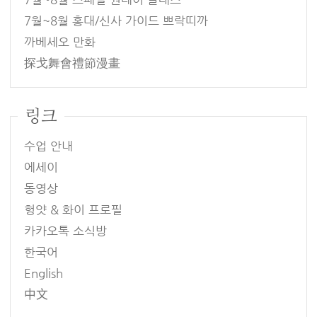
7월~8월 홍대/신사 가이드 쁘락띠까
까베세오 만화
探戈舞會禮節漫畫
링크
수업 안내
에세이
동영상
헝얏 & 화이 프로필
카카오톡 소식방
한국어
English
中文