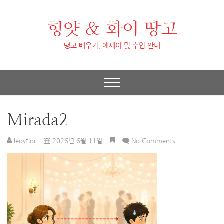
헝얏 & 화이 땅고
탱고 배우기, 에세이 및 수업 안내
Mirada2
leoyflor
2026년 6월 11일
No Comments