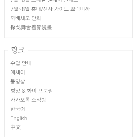
7월~8월 홍대/신사 가이드 쁘락띠까
까베세오 만화
探戈舞會禮節漫畫
링크
수업 안내
에세이
동영상
헝얏 & 화이 프로필
카카오톡 소식방
한국어
English
中文