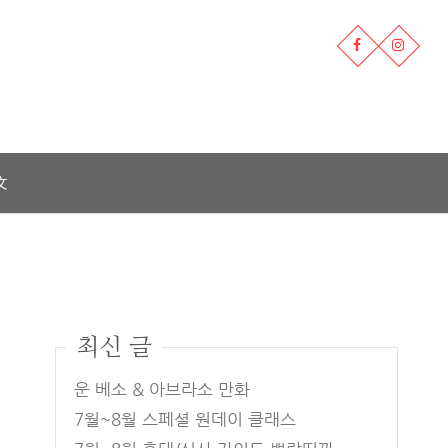
文
최신 글
운 베소 & 아브라소 만화
7월~8월 스페셜 원데이 클래스