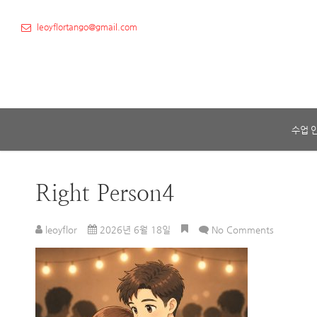
leoyflortango@gmail.com
수업 
Right Person4
leoyflor
2026년 6월 18일
No Comments