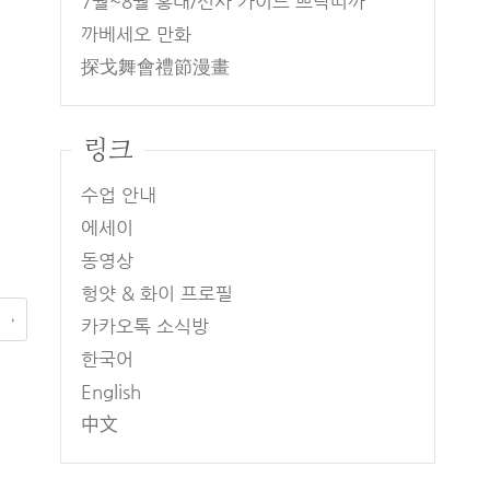
7월~8월 홍대/신사 가이드 쁘락띠까
까베세오 만화
探戈舞會禮節漫畫
링크
수업 안내
에세이
동영상
헝얏 & 화이 프로필
 →
카카오톡 소식방
한국어
English
中文