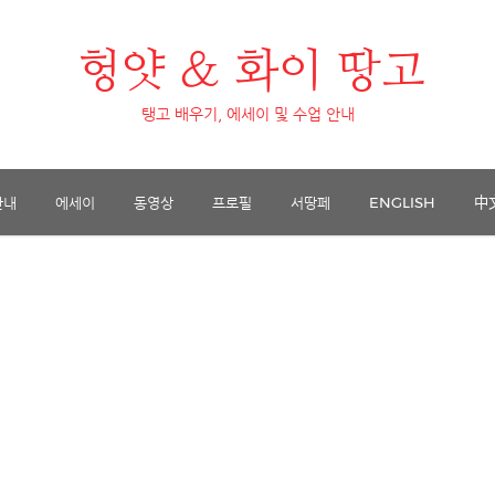
헝얏 & 화이 땅고
탱고 배우기, 에세이 및 수업 안내
안내
에세이
동영상
프로필
서땅페
ENGLISH
中