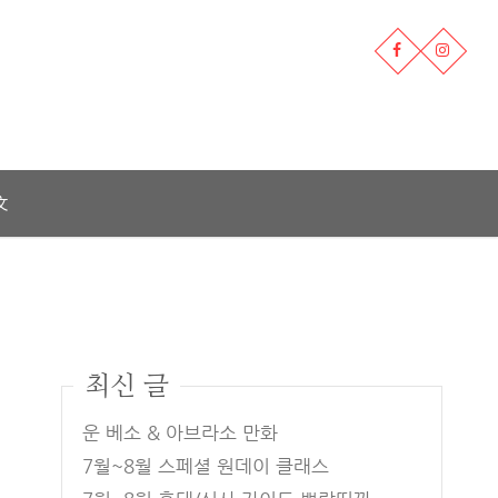
文
최신 글
운 베소 & 아브라소 만화
7월~8월 스페셜 원데이 클래스