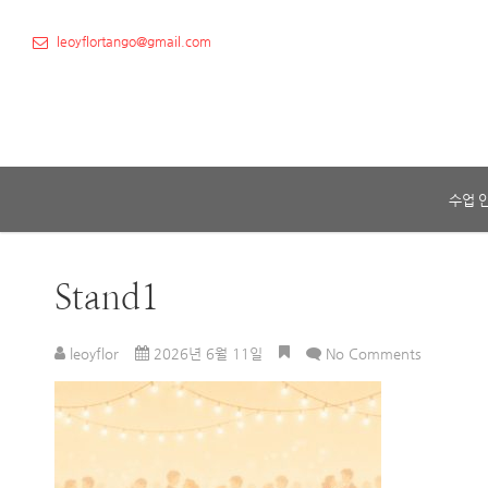
leoyflortango@gmail.com
수업 
Stand1
leoyflor
2026년 6월 11일
No Comments