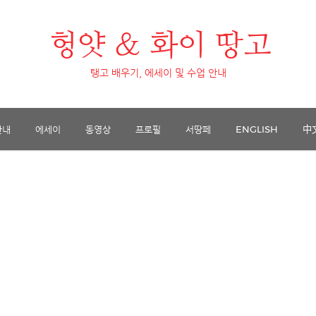
헝얏 & 화이 땅고
탱고 배우기, 에세이 및 수업 안내
안내
에세이
동영상
프로필
서땅페
ENGLISH
中