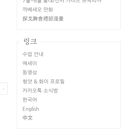
7월~8월 홍대/신사 가이드 쁘락띠까
까베세오 만화
探戈舞會禮節漫畫
링크
수업 안내
에세이
동영상
헝얏 & 화이 프로필
 →
카카오톡 소식방
한국어
English
中文