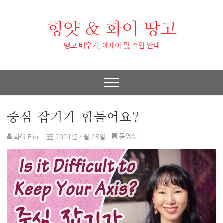
헝얏 & 화이 땅고
탱고 배우기, 에세이 및 수업 안내
중심 잡기가 힘들어요?
동영상
화이 Flor
2021년 4월 23일