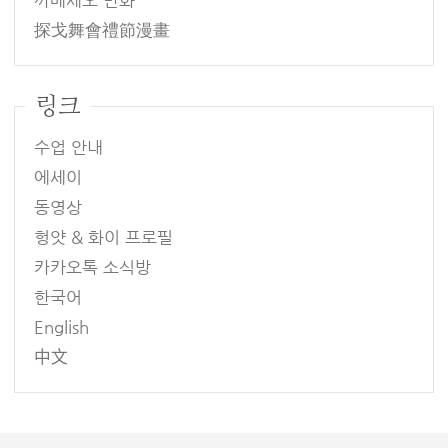
까베세오 만화
探戈舞會禮節漫畫
링크
수업 안내
에세이
동영상
헝얏 & 화이 프로필
카카오톡 소식방
한국어
English
中文