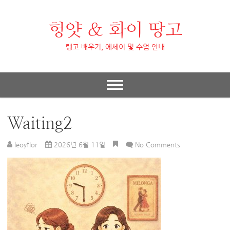
헝얏 & 화이 땅고
탱고 배우기, 에세이 및 수업 안내
Waiting2
leoyflor
2026년 6월 11일
No Comments