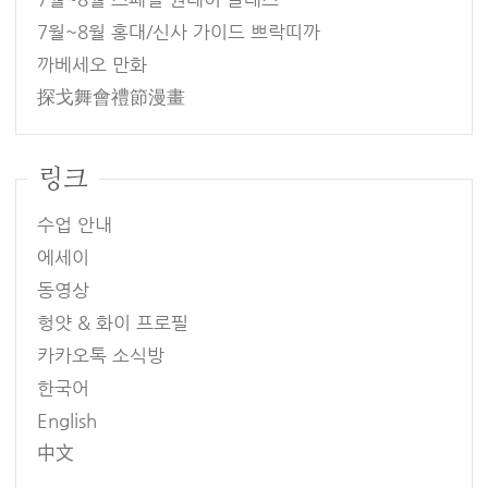
7월~8월 홍대/신사 가이드 쁘락띠까
까베세오 만화
探戈舞會禮節漫畫
링크
수업 안내
에세이
동영상
헝얏 & 화이 프로필
카카오톡 소식방
한국어
English
中文