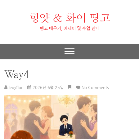
헝얏 & 화이 땅고
탱고 배우기, 에세이 및 수업 안내
Way4
leoyflor
2026년 6월 25일
No Comments