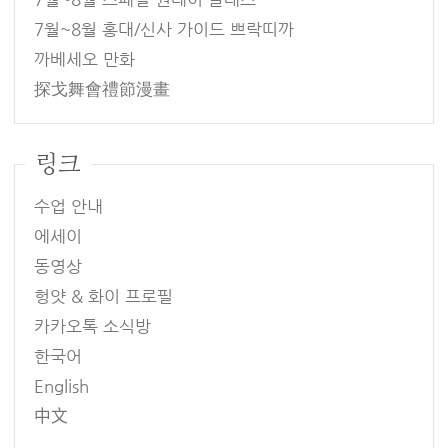
7월~8월 홍대/신사 가이드 쁘락띠까
까베세오 만화
探戈舞會禮節漫畫
링크
수업 안내
에세이
동영상
헝얏 & 화이 프로필
카카오톡 소식방
한국어
English
中文